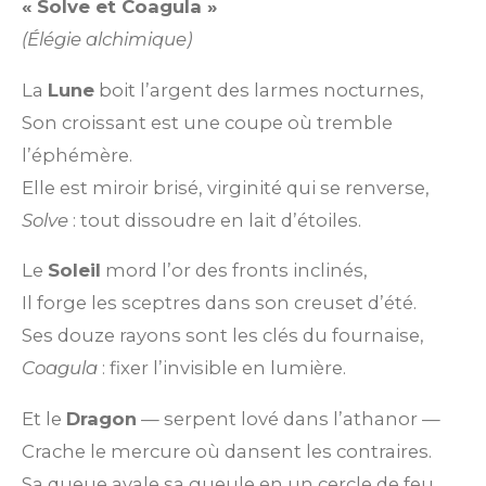
« Solve et Coagula »
(Élégie alchimique)
La
Lune
boit l’argent des larmes nocturnes,
Son croissant est une coupe où tremble
l’éphémère.
Elle est miroir brisé, virginité qui se renverse,
Solve
: tout dissoudre en lait d’étoiles.
Le
Soleil
mord l’or des fronts inclinés,
Il forge les sceptres dans son creuset d’été.
Ses douze rayons sont les clés du fournaise,
Coagula
: fixer l’invisible en lumière.
Et le
Dragon
— serpent lové dans l’athanor —
Crache le mercure où dansent les contraires.
Sa queue avale sa gueule en un cercle de feu,