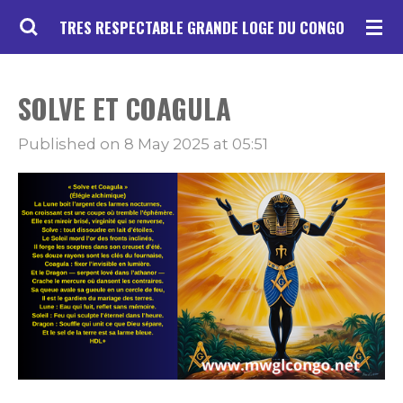
Skip
TRES RESPECTABLE GRANDE LOGE DU CONGO
to
main
SOLVE ET COAGULA
content
Published on 8 May 2025 at 05:51